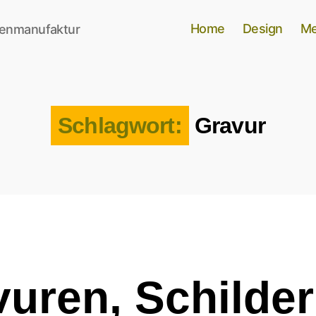
Home
Design
Me
lenmanufaktur
Schlagwort:
Gravur
Kategorien
uren, Schilde