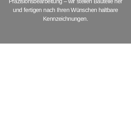
Präzisionsbearbeitung – wir stellen Bauteile her
und fertigen nach Ihren Wünschen haltbare
Kennzeichnungen.
Präzisionsbearbeitung –
wir stellen Bauteile her
Unsere Leistungen:
Kennzeichnung
CAD Konstruktion
Aluminiumfrästeile