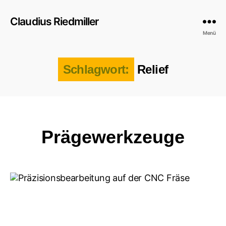
Claudius Riedmiller
Menü
Schlagwort:
Relief
Kategorien
Prägewerkzeuge