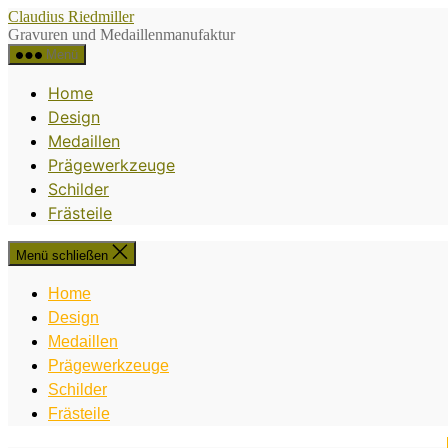
Direkt
Claudius Riedmiller
zum
Gravuren und Medaillenmanufaktur
Inhalt
Menü
wechseln
Home
Design
Medaillen
Prägewerkzeuge
Schilder
Frästeile
Menü schließen
Home
Design
Medaillen
Prägewerkzeuge
Schilder
Frästeile